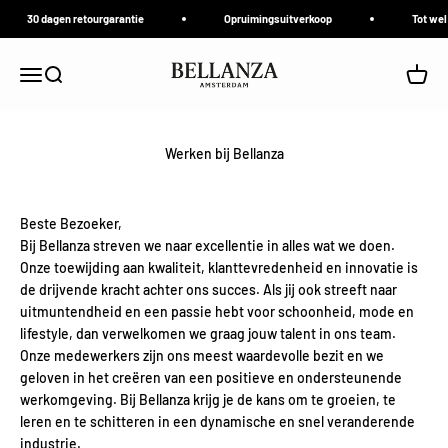
Naar inhoud
30 dagen retourgarantie
Opruimingsuitverkoop
Tot wel
Bellanza
Navigatiemenu openen
Zoeken openen
Winke
Werken bij Bellanza
Beste Bezoeker,
Bij Bellanza streven we naar excellentie in alles wat we doen.
Onze toewijding aan kwaliteit, klanttevredenheid en innovatie is
de drijvende kracht achter ons succes. Als jij ook streeft naar
uitmuntendheid en een passie hebt voor schoonheid, mode en
lifestyle, dan verwelkomen we graag jouw talent in ons team.
Onze medewerkers zijn ons meest waardevolle bezit en we
geloven in het creëren van een positieve en ondersteunende
werkomgeving. Bij Bellanza krijg je de kans om te groeien, te
leren en te schitteren in een dynamische en snel veranderende
industrie.